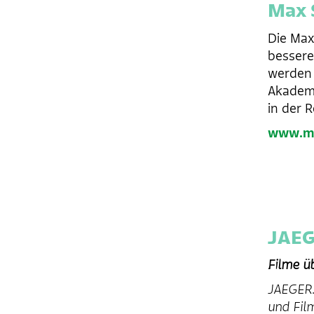
Max 
Die Max
bessere
werden
Akademi
in der 
www.ma
JAEG
Filme ü
JAEGER.
und Fil