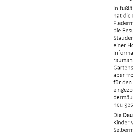
In fußl
hat die
Flederm
die Bes
Stauden
einer H
Informa
raumans
Gartens
aber fr
für den
eingezo
dermäus
neu ges
Die Deu
Kinder 
Selber