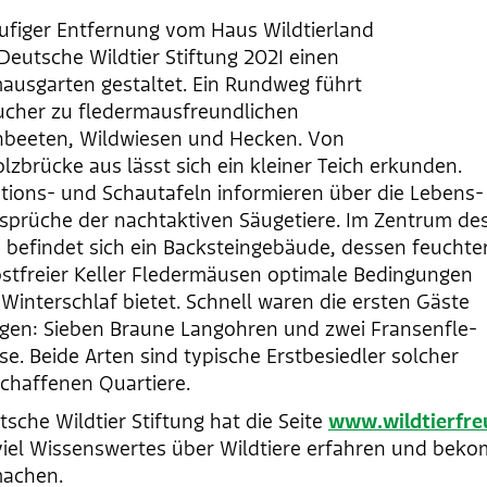
äufiger Entfernung vom Haus Wildtierland
 Deutsche Wildtier Stiftung 2021 einen
ausgarten gestaltet. Ein Rundweg führt
ucher zu fledermausfreundlichen
beeten, Wildwiesen und Hecken. Von
olzbrücke aus lässt sich ein kleiner Teich erkunden.
tions- und Schautafeln informieren über die Lebens-
prüche der nachtaktiven Säugetiere. Im Zentrum de
 befindet sich ein Backsteingebäude, dessen feuchter
ostfreier Keller Fledermäusen optimale Bedingungen
 Winterschlaf bietet. Schnell waren die ersten Gäste
gen: Sieben Braune Langohren und zwei Fransenfle-
e. Beide Arten sind typische Erstbesiedler solcher
chaffenen Quartiere.
tsche Wildtier Stiftung hat die Seite
www.wildtierfre
viel Wissenswertes über Wildtiere erfahren und bek
machen.