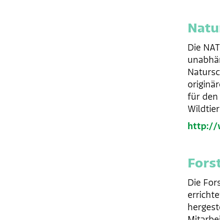
Natur
Die NAT
unabhän
Natursc
originä
für den
Wildtie
http://
Fors
Die For
erricht
hergest
Mitarbe