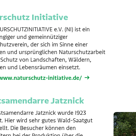
schutz Initiative
URSCHUTZINITIATIVE e.V. (NI) ist ein
giger und gemeinnütziger
hutzverein, der sich im Sinne einer
ren und ursprünglichen Naturschutzarbeit
 Schutz von Landschaften, Wäldern,
ren und Lebensräumen einsetzt.
www.naturschutz-initiative.de/
tsamendarre Jatznick
stsamendarre Jatznick wurde 1923
et. Hier wird sehr gutes Wald-Saatgut
ellt. Die Besucher können den
itern bei der Produktion über die