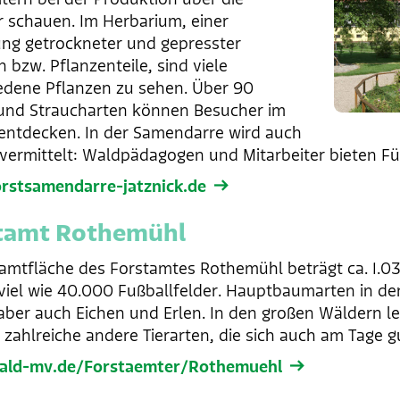
r schauen. Im Herbarium, einer
g getrockneter und gepresster
 bzw. Pflanzenteile, sind viele
edene Pflanzen zu sehen. Über 90
nd Straucharten können Besucher im
entdecken. In der Samendarre wird auch
vermittelt: Waldpädagogen und Mitarbeiter bieten F
rstsamendarre-jatznick.de
tamt Rothemühl
amtfläche des Forstamtes Rothemühl beträgt ca. 1.0
 viel wie 40.000 Fußballfelder. Hauptbaumarten in de
aber auch Eichen und Erlen. In den großen Wäldern l
 zahlreiche andere Tierarten, die sich auch am Tage 
ld-mv.de/Forstaemter/Rothemuehl