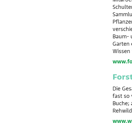
Schulte
Sammlun
Pflanzen
verschi
Baum- u
Garten 
Wissen 
www.fo
Fors
Die Ges
fast so
Buche; 
Rehwild
www.wa