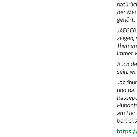
natürlic
der Men
gehört.
JAEGER.
zeigen, 
Themen 
immer w
Auch de
sein, wi
Jagdhun
und nat
Rassepo
Hundefü
am Herz
berücksi
https:/