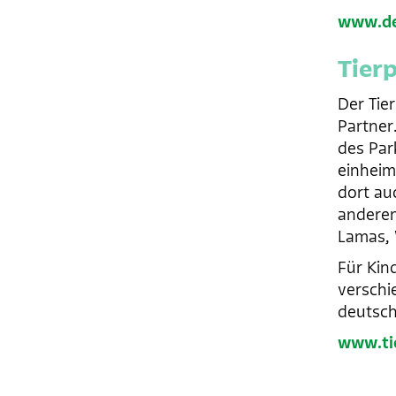
www.deu
Tier
Der Tie
Partner
des Par
einheim
dort au
anderen
Lamas, 
Für Kind
verschi
deutsch
www.ti