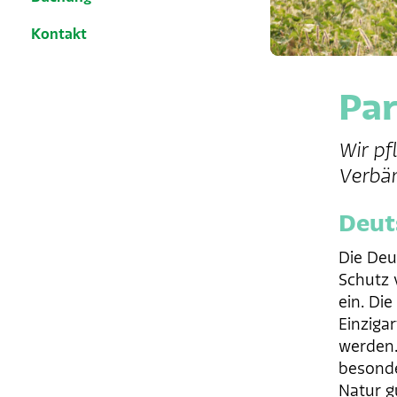
Kontakt
Par
Wir pf
Verbän
Deut
Die Deu
Schutz 
ein. Di
Einziga
werden.
besonde
Natur g