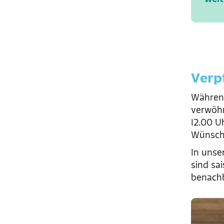
Verp
Während
verwöhn
12.00 U
Wünsch
In unse
sind sa
benach