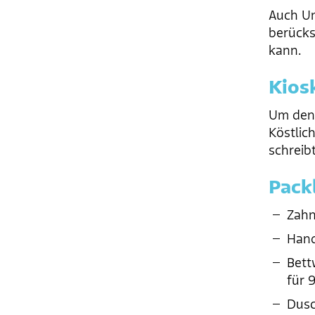
Auch Un
berücksi
kann.
Kios
Um den 
Köstlic
schreibt
Pack
Zahn
Hand
Bett
für 
Dus