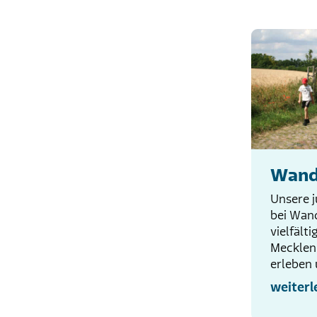
Wand
Unsere 
bei Wan
vielfält
Meckle
erleben
weiterl