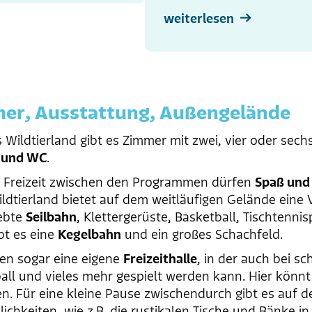
weiterlesen
er, Ausstattung, Außengelände
 Wildtierland gibt es Zimmer mit zwei, vier oder sech
 und WC
.
r Freizeit zwischen den Programmen dürfen
Spaß und
ldtierland bietet auf dem weitläufigen Gelände eine V
iebte
Seilbahn
, Klettergerüste, Basketball, Tischtenni
bt es eine
Kegelbahn
und ein großes Schachfeld.
en sogar eine eigene
Freizeithalle
, in der auch bei s
all und vieles mehr gespielt werden kann. Hier könnt 
n. Für eine kleine Pause zwischendurch gibt es auf
lichkeiten, wie z.B. die rustikalen Tische und Bänke i