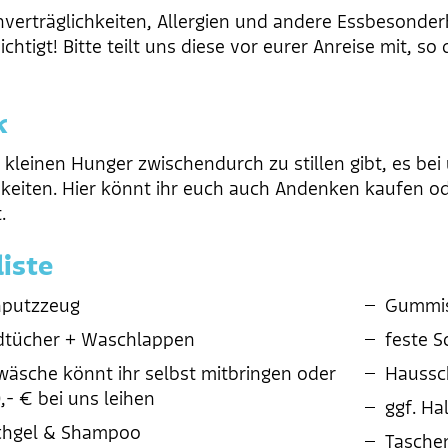
verträglichkeiten, Allergien und andere Essbesonder
chtigt! Bitte teilt uns diese vor eurer Anreise mit, so
k
kleinen Hunger zwischendurch zu stillen gibt, es bei 
hkeiten. Hier könnt ihr euch auch Andenken kaufen ode
.
liste
putzzeug
Gummis
tücher + Waschlappen
feste 
wäsche könnt ihr selbst mitbringen oder
Haussc
9,- € bei uns leihen
ggf. Ha
chgel & Shampoo
Tasche