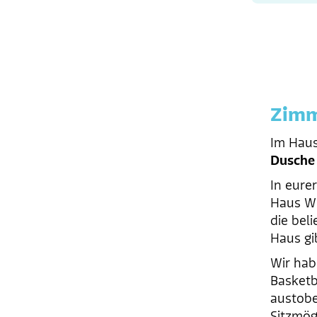
Zimm
Im Haus
Dusche
In eure
Haus Wi
die bel
Haus gi
Wir hab
Basketb
austobe
Sitzmög