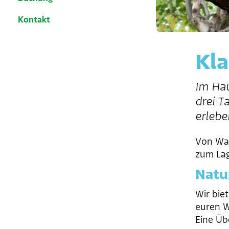
Kontakt
Kla
Im Hau
drei T
erlebe
Von Wan
zum Lag
Natu
Wir bie
euren W
Eine Übe