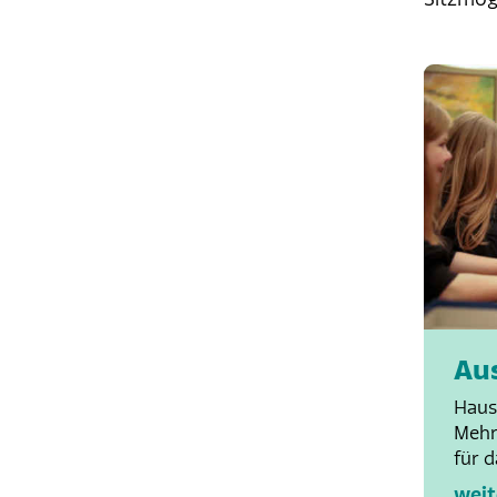
Au
Haus
Mehr
für d
weit